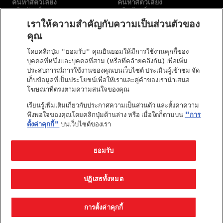
ค้นหาสัตว์เลี้ยง
ค้นหาสัตว์เลี้ยง
ผลิตภัณฑ์
ผลิตภัณฑ์
แบรนด์ของเรา
แบรนด์ของเรา
เราให้ความสำคัญกับความเป็นส่วนตัวของ
คุณ
เกี่ยวกับเรา
อื่นๆ
โดยคลิกปุ่ม "ยอมรับ" คุณยินยอมให้มีการใช้งานคุกกี้ของ
บุคคลที่หนึ่งและบุคคลที่สาม (หรือที่คล้ายคลึงกัน) เพื่อเพิ่ม
พันธกิจของเรา
เลือกสายพันธุ์
ประสบการณ์การใช้งานของคุณบนเว็บไซต์ ประเมินผู้เข้าชม จัด
เรื่องราวของเรา
ติดต่อเรา
เก็บข้อมูลที่เป็นประโยชน์เพื่อให้เราและคู่ค้าของเรานำเสนอ
คำมั่นสัญญาของเพียวริน่า
โฆษณาที่ตรงตามความสนใจของคุณ
เพียวริน่าในชุมชน
เรียนรู้เพิ่มเติมเกี่ยวกับประกาศความเป็นส่วนตัว และตั้งค่าความ
พึงพอใจของคุณโดยคลิกปุ่มด้านล่าง หรือ เมื่อใดก็ตามบน
"การ
ตั้งค่าคุกกี้"
บนเว็บไซต์ของเรา
ยอมรับ
©Reg. Trademark of Nestlé S.A.
ปฏิเสธทั้งหมด
Terms & Conditions
Privacy Policy
Cookies
การตั้งค่าคุกกี้
© 2026 Purina. All Rights Reserved.