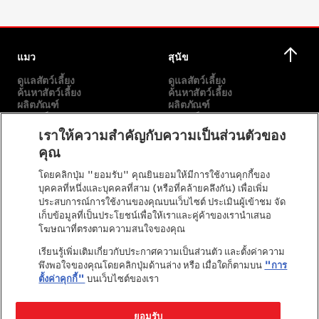
แมว
สุนัข
ดูแลสัตว์เลี้ยง
ดูแลสัตว์เลี้ยง
ค้นหาสัตว์เลี้ยง
ค้นหาสัตว์เลี้ยง
ผลิตภัณฑ์
ผลิตภัณฑ์
แบรนด์ของเรา
แบรนด์ของเรา
เราให้ความสำคัญกับความเป็นส่วนตัวของ
คุณ
เกี่ยวกับเรา
อื่นๆ
โดยคลิกปุ่ม "ยอมรับ" คุณยินยอมให้มีการใช้งานคุกกี้ของ
พันธกิจของเรา
เลือกสายพันธุ์
บุคคลที่หนึ่งและบุคคลที่สาม (หรือที่คล้ายคลึงกัน) เพื่อเพิ่ม
เรื่องราวของเรา
ติดต่อเรา
ประสบการณ์การใช้งานของคุณบนเว็บไซต์ ประเมินผู้เข้าชม จัด
คำมั่นสัญญาของเพียวริน่า
เก็บข้อมูลที่เป็นประโยชน์เพื่อให้เราและคู่ค้าของเรานำเสนอ
เพียวริน่าในชุมชน
โฆษณาที่ตรงตามความสนใจของคุณ
เรียนรู้เพิ่มเติมเกี่ยวกับประกาศความเป็นส่วนตัว และตั้งค่าความ
พึงพอใจของคุณโดยคลิกปุ่มด้านล่าง หรือ เมื่อใดก็ตามบน
"การ
ตั้งค่าคุกกี้"
บนเว็บไซต์ของเรา
ยอมรับ