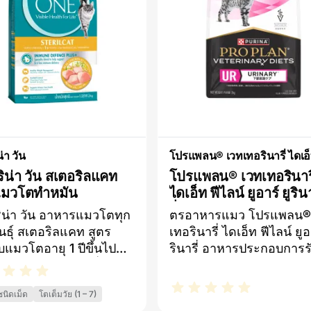
ธรรมชาติฟันแข็งแรง ลด
เกิดคราบหินปูนจากเม็ดอ
กรุบกรอบขนาดเล็กช่วยขั
น่า วัน
โปรแพลน® เวทเทอรินารี่ ไดเอ
ริน่า วัน สเตอริลแคท
โปรแพลน® เวทเทอรินารี
แมวโตทำหมัน
ไดเอ็ท ฟีไลน์ ยูอาร์ ยูริน
รี่TM อาหารประกอบกา
ริน่า วัน อาหารแมวโตทุก
ตรอาหารแมว โปรแพลน®
รักษาโรคสำหรับแมว
นธุ์ สเตอริลแคท สูตร
เทอรินารี่ ไดเอ็ท ฟีไลน์ ยูอา
บแมวโตอายุ 1 ปีขึ้นไป
รินารี่ อาหารประกอบการร
น ชนิดเม็ด แคลอรี่
โรคสำหรับแมว ชนิดเม็ด ผ
ื่อรูปร่างที่สมส่วน *ตาม
จากวัตถุดิบคุณภาพสูง แล
นิดเม็ด
โตเต็มวัย (1 – 7)
ณที่แนะนำในการให้
พัฒนาขึ้นเพื่อช่วยลดความเ