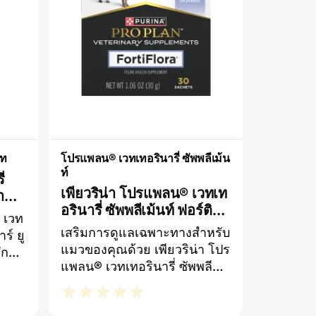
การ
ตัวด้วยแร่ธาตุ วิตามินดี และ
าหาร
ร่างกายที่สมส่วนดูแลการ
ดฟัน
ทำงานของสมองด้วย DHA โค
ลีน วิตามินและแร่ธาตุ
็ท
โปรแพลน® เวทเทอรินารี่ ซัพพลีเม้น
ท์
่
เพียวริน่า โปรแพลน® เวทเท
า
อรินารี่ ซัพพลีเม้นท์ ฟอร์ติฟล
ร
 เวท
อร่า® ฟีไลน์ โพรไบโอติก
เสริมการดูแลเฉพาะทางสำหรับ
ร์ ยู
สำหรับแมว
แมวของคุณด้วย เพียวริน่า โปร
ักษา
แพลน® เวทเทอรินารี่ ซัพพลี
ลิต
เม้นท์ ฟอร์ติฟลอร่า® ฟีไลน์
ะถูก
ผลิตภัณฑ์เสริมอาหารชนิดผง
สี่ยง