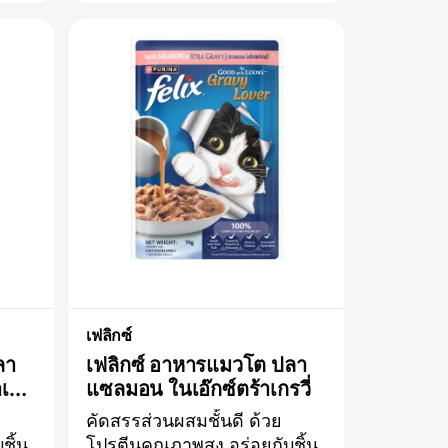
สำหรับแมวที่มีปัญหาท้องเสีย
ดิน
สูตรนี้ได้รับการพัฒนาเพื่อช่วย
nary
จัดการภาวะท้องเสียในแมว
ปรับ
อย่างปลอดภัยและมี
ง
ประสิทธิภาพ โดยสามารถโรย
ณ
ลงบนอาหารประจำวันของแมว
้อม
ได้อย่างง่ายดายคุณสมบัติเด่น
่สุด
ของ FortiFlora® สำหรับแมว:
มีสายพันธุ์โปรไบโอติกที่ได้รับ
การ
การพิสูจน์แล้วว่าช่วยส่ง
ดจาก
เสริมสุขภาพและสมดุลของ
ลำไส้มีระดับจุลินทรีย์มีชีวิตที่
รับประกันในแต่ละซอง เพื่อส่ง
เสริมจุลินทรีย์ที่เป็นประโยชน์
เฟลิกซ์
ในลำไส้ใช้กระบวนการไมโคร
ูตร
แคปซูลเฉพาะเพื่อเพิ่มความ
ลา
เฟลิกซ์ อาหารแมวโต ปลา
พ
เสถียรและการอยู่รอดของโปร
าเก
แซลมอน ในเอ๊กซ์ตร้าเกรวี่​
ี
ไบโอติกจนถึงลำไส้เสริมสาร
คัดสรรส่วนผสมชั้นดี ด้วย
ต้านอนุมูลอิสระเพื่อช่วย
 ยู
ชิ้น
โปรตีนคุณภาพสูง อร่อยกับชิ้น