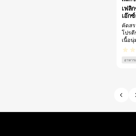
เฟลิก
เอ๊กซ์
คัดสร
โปรตี
เนื้อน
แสนอร
ตัวแสบ
อาหาร
ซอสเก
กลิ่น
เน้นๆ​
จำเป็
ต้องก
อี​สา
อุดมไ
ประโย
ต้อง
(100
Balan