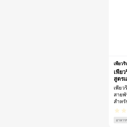
เพียวริ
เพียว
สูตร
เพียว
สายพั
สำหรั
ทำหมั
ต่ำ*เพ
อาหารช
ปริมา