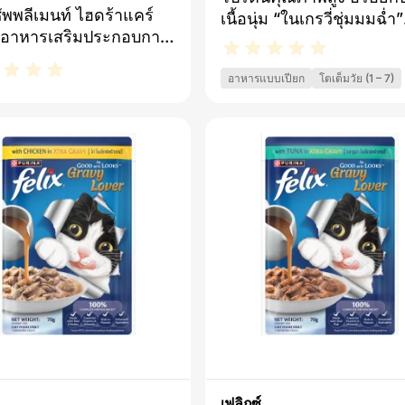
าโรคสำหรับแมว ชนิด
อาร์ ยูรินารี่ ได้รับการพัฒ
 ซัพพลีเมนท์ ไฮดร้าแคร์
เนื้อนุ่ม “ในเกรวี่ชุ่มมมฉ่ำ”
สูตรให้มีระดับสารอาหารที
 อาหารเสริมประกอบการ
แสนอร่อย ​หอมเย้ายวนเกิน
ตามมาตรฐานของ AAFC
โรคสำหรับแมว ชนิด
ตัวแสบห้ามใจ ชิ้นเนื้อนุ่ม
(สมาคมควบคุมอาหารสัตว์
 ขนาด 75 ก. คือ
อาหารแบบเปียก
โตเต็มวัย (1 – 7)
ซอสเกรวี่ชุ่มฉ่ำแสนอร่อย ม
สหรัฐอเมริกา) สำหรับการ
ัณฑ์เสริมอาหารสำหรับ
กลิ่นหอมและรสสัมผัสของเน
รักษาสุขภาพของแมวโตเต็
ช่วยเพิ่มความชุ่มชื้นให้
เน้นๆ​มีกรดไขมันโอเมก้า 6 
ขนาด 500 ก., 2 กก.
ย ด้วยสูตรที่มีรสชาติ
จำเป็น แร่ธาตุที่จำเป็นกั
และได้รับการพิสูจน์แล้ว
ต้องการ พร้อมทั้งวิตามินด
มารถเพิ่มปริมาณการดื่ม
อี​สารอาหารครบถ้วนสมดุ
งแมว และช่วยเจือจาง
อุดมไปด้วยสารอาหารที่มี
วะ ซึ่งเป็นประโยชน์ต่อ
ประโยชน์ ซึ่งเหมาะสมกั
พทางเดินปัสสาวะโดย
ต้องการในแต่ละวันของแ
นาด 75 ก.
(100% Complete and
Balance)
เฟลิกซ์