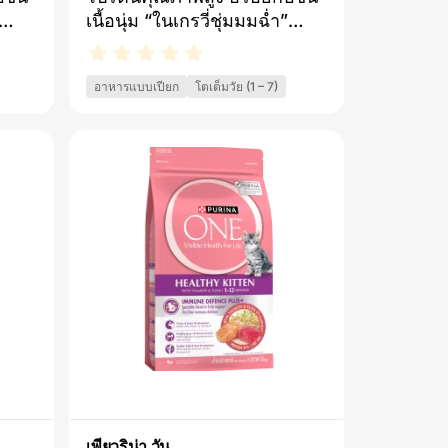
สนับสนุนระบบภูมิคุ้มกันของ
นา
เนื้อนุ่ม “ในเกรวี่ชุ่มมมฉ่ำ”
แมวเหมาะสำหรับทั้งลูกแมว
่ตรง
เจ้า
แสนอร่อย ​หอมเย้ายวนเกินเจ้า
และแมวโต ขนาด ซองละ 1.06
O
ใน
ตัวแสบห้ามใจ​​ชิ้นเนื้อนุ่มใน
ออนซ์, กล่องละ 30 กรัม
แห่ง
อาหารแบบเปียก
โตเต็มวัย (1 – 7)
ี
ซอสเกรวี่ชุ่มฉ่ำแสนอร่อย มี
บำรุง
ื้อ
กลิ่นหอมและรสสัมผัสของเนื้อ
มวัย
ที่
เน้นๆ​มีกรดไขมันโอเมก้า 6 ที่
บความ
จำเป็น แร่ธาตุที่จำเป็นกับความ
ี และ
ต้องการ พร้อมทั้งวิตามินดี และ
ล
อี​สารอาหารครบถ้วนสมดุล
อุดมไปด้วยสารอาหารที่มี
บความ
ประโยชน์ ซึ่งเหมาะสมกับความ
มว
ต้องการในแต่ละวันของแมว
(100% Complete and
Balance)​
เพียวริน่า วัน