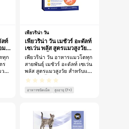
เพียวริน่า วัน
ัลท์
เพียวริน่า วัน เมชัวร์ อะดัลท์
้อม
เซเว่น พลัส สูตรแมวสูงวัย
อายุ 7 ปีขึ้นไป
ตทุก
เพียวริน่า วัน อาหารแมวโตทุก
ูตร
สายพันธุ์ เมชัวร์ อะดัลท์ เซเว่น
มว
พลัส สูตรแมวสูงวัย สำหรับแมว
วยใน
อายุ 7 ปีขึ้นไป ชนิดเม็ด ช่วยลด
 จาก
การอักเสบในระบบทางเดิน
อาหารชนิดเม็ด
สูงอายุ (7+)
E
ปัสสาวะจากกรดไขมันโอเมก้า
สม
3IMMUNE DEFENCE PLUS+
ัว
การผสมผสานของสารอาหารที่
อง
ลงตัวเพื่อสนับสนุนการทำงาน
อาหาร
ของระบบภูมิคุ้มกันกระดูกแข็ง
รจาก
แรงและการเคลื่อนไหวที่คล่อง