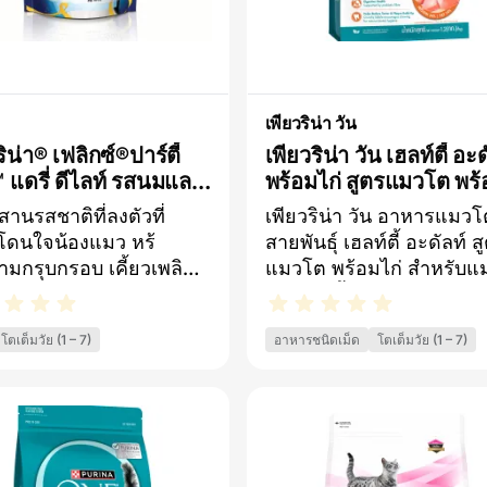
เพียวริน่า วัน
ริน่า® เฟลิกซ์®ปาร์ตี้
เพียวริน่า วัน เฮลท์ตี้ อะด
™ แดรี่ ดีไลท์ รสนมและ
พร้อมไก่ สูตรแมวโต พร
าร์ชีส
ไก่
านรสชาติที่ลงตัวที่
เพียวริน่า วัน อาหารแมวโ
โดนใจน้องแมว หร้
สายพันธุ์ เฮลท์ตี้ อะดัลท์ ส
มกรุบกรอบ เคี้ยวเพลิน
แมวโต พร้อมไก่ สำหรับแ
ม็ดอาหาร รูปทรงใหม่ มี
อายุ 1 ปีขึ้นไป ชนิดเม็ด ช่
น วิตตามิน และโอเมก้า6
การดูดซึมสารอาหารได้ดี
โตเต็มวัย (1 – 7)
อาหารชนิดเม็ด
โตเต็มวัย (1 – 7)
็นประโยชน์ต่อสุขภาพน้อง
วัตถุดิบคุณภาพสูงIMMUN
าศจากสี และวัตถุปรุง
DEFENCE PLUS+ การผ
ังเคราะห์
ผสานของสารอาหารที่ลงต
เพื่อสนับสนุนการทำงานข
ระบบภูมิคุ้มกันระบบย่อย
และขับถ่ายดีจากใยอาหา