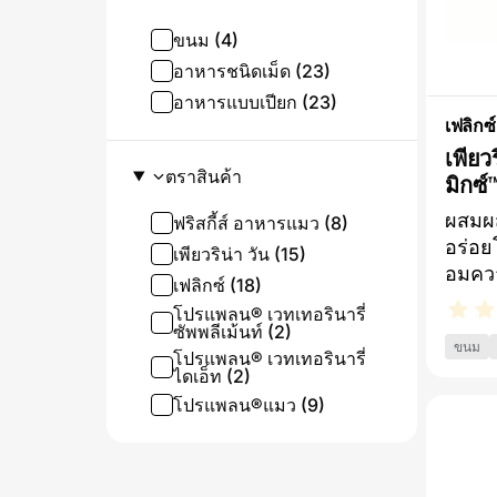
ขนม (4)
อาหารชนิดเม็ด (23)
อาหารแบบเปียก (23)
เฟลิกซ์
เพียว
ตราสินค้า
มิกซ์
เชดด้
ผสมผส
ฟริสกี้ส์ อาหารแมว (8)
อร่อย
เพียวริน่า วัน (15)
อมควา
เฟลิกซ์ (18)
ด้วยเ
โปรแพลน® เวทเทอรินารี่
โปรตี
ซัพพลีเม้นท์ (2)
ขนม
ที่เป
โปรแพลน® เวทเทอรินารี่
ไดเอ็ท (2)
แมวปร
โปรแพลน®แมว (9)
แต่งส