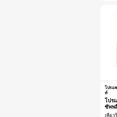
อาหา
การผ
เพื่อ
ขนช่ว
รดด่
ด้วยแร
โปรแพล
ท์
โปรแพ
ซัพพล
อาหา
เพียว