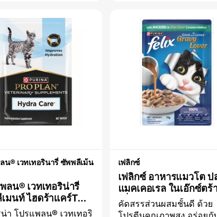
รควบคุมปัญหาก้อนขน
ในการเกิดนิ่วในระบบทางเ
สมผสานใยอาหารที่ลงตัว
ปัสสาวะ โดยสูตร UR Uri
ช่วยลดการก่อตัวของก้อน
ST/OX Feline นี้ได้รับการ
ยควบคุมค่าความเป็นก
สมดุลอย่างเหมาะสมเพื่อส่
างในปัสสาวะใหะเหมาะสม
เสริมสุขภาพไต เพิ่มปริมา
่ธาตุที่สมดุล
ปัสสาวะและการดื่มน้ำ พร
มอบสารอาหารที่เหมาะสมที
สำหรับแมวโตเต็มวัย.การ
คิดค้นสูตรอาหารประกอบ
รักษาโรคของ Purina เกิ
ความร่วมมือระหว่างนัก
โภชนาการ นักวิจัย และ
สัตวแพทย์ของ Purina
สนับสนุนสุขภาพทางเดิน
น® เวทเทอรินารี่ ซัพพลีเม้น
เฟลิกซ์
ปัสสาวะของแมวคุณด้วยส
เฟลิกซ์ อาหารแมวโต ป
อาหารแมวชนิดเม็ด โปรแ
ลน® เวทเทอริน่ารี่
แมคเคอเรล ในเอ๊กซ์ตร้
ลน® เวทเทอรินารี่ ไดเอ็ท ฟ
ีเมนท์ ไฮดร้าแคร์TM
รวี่​
ไลน์ ยูอาร์ ยูรินารี่ โปรแพลน®
คัดสรรส่วนผสมชั้นดี ด้วย
รเสริมประกอบการ
เวทเทอรินารี่ ไดเอ็ท ฟีไลน์
ริน่า โปรแพลน® เวทเทอริ
โปรตีนคุณภาพสูง อร่อยกับ