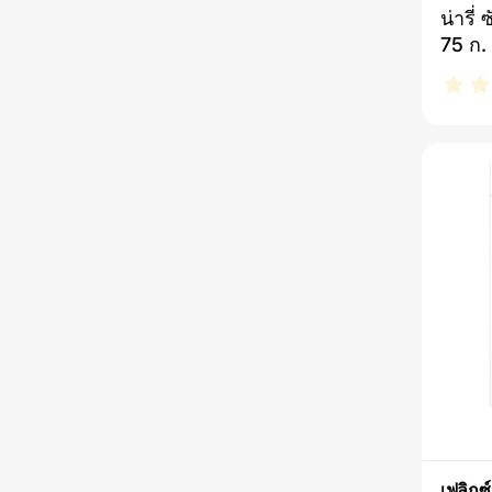
รักษ
น่ารี่
เปียก
75 ก.
รักษา
เปียก
ผลิตภ
แมวที่
ร่างกา
อร่อย
ว่าสา
น้ำขอ
ปัสสา
สุขภา
รวมข
เฟลิกซ์