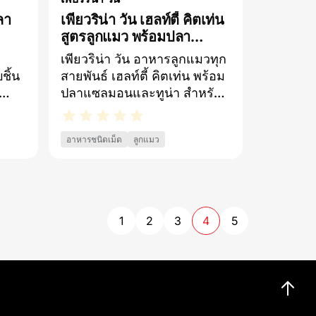
ลา
เพียวริน่า วัน เฮลท์ตี้ คิตเท่น
สูตรลูกแมว พร้อมปลา
แซลมอนและทูน่า
เพียวริน่า วัน อาหารลูกแมวทุก
ชิ้น
สายพันธ์ เฮลท์ตี้ คิตเท่น พร้อม
ปลาแซลมอนและทูน่า สำหรับ
เจ้า
ลูกแมวอายุ 1 – 12 เดือน​ วย
น
พัฒนาการทางสมองและการ
อาหารชนิดเม็ด
ลูกแมว
ี
มองเห็นจาก DHA และวิตามิน
ื้อ
A​IMMUNE DEFENCE PLUS+
ที่
การผสมผสานของสารอาหารที่
บความ
ลงตัวเพื่อสนับสนุนการทำงาน
ี และ
ของระบบภูมิคุ้มกัน​หัวใจและ
1
2
3
4
5
ล
กล้ามเนื้อแข็งแรงจากโปรตีน
คุณภาพสูงและทอรีน​ฟันและ
บความ
กระดูกแข็งแรงจากสัดส่วน
มว
แคลเซียมที่เหมาะสม และ
วิตามิน D​