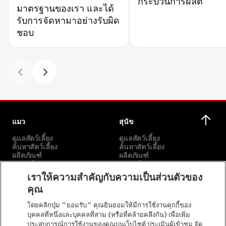
กระบวนการผลิต
มาตรฐานของเรา และได้
รับการจัดหามาอย่างรับผิด
ชอบ
แมว
สุนัข
ดูแลสัตว์เลี้ยง
ดูแลสัตว์เลี้ยง
ค้นหาสัตว์เลี้ยง
ค้นหาสัตว์เลี้ยง
ผลิตภัณฑ์
ผลิตภัณฑ์
แบรนด์ของเรา
แบรนด์ของเรา
เราให้ความสำคัญกับความเป็นส่วนตัวของ
คุณ
เกี่ยวกับเรา
อื่นๆ
โดยคลิกปุ่ม "ยอมรับ" คุณยินยอมให้มีการใช้งานคุกกี้ของ
พันธกิจของเรา
เลือกสายพันธุ์
บุคคลที่หนึ่งและบุคคลที่สาม (หรือที่คล้ายคลึงกัน) เพื่อเพิ่ม
เรื่องราวของเรา
ติดต่อเรา
ประสบการณ์การใช้งานของคุณบนเว็บไซต์ ประเมินผู้เข้าชม จัด