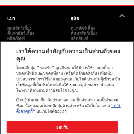
แมว
สุนัข
ดูแลสัตว์เลี้ยง
ดูแลสัตว์เลี้ยง
ค้นหาสัตว์เลี้ยง
ค้นหาสัตว์เลี้ยง
ผลิตภัณฑ์
ผลิตภัณฑ์
แบรนด์ของเรา
แบรนด์ของเรา
เราให้ความสำคัญกับความเป็นส่วนตัวของ
คุณ
เกี่ยวกับเรา
อื่นๆ
โดยคลิกปุ่ม "ยอมรับ" คุณยินยอมให้มีการใช้งานคุกกี้ของ
พันธกิจของเรา
เลือกสายพันธุ์
บุคคลที่หนึ่งและบุคคลที่สาม (หรือที่คล้ายคลึงกัน) เพื่อเพิ่ม
เรื่องราวของเรา
ติดต่อเรา
ประสบการณ์การใช้งานของคุณบนเว็บไซต์ ประเมินผู้เข้าชม จัด
คำมั่นสัญญาของเพียวริน่า
เก็บข้อมูลที่เป็นประโยชน์เพื่อให้เราและคู่ค้าของเรานำเสนอ
เพียวริน่าในชุมชน
โฆษณาที่ตรงตามความสนใจของคุณ
เรียนรู้เพิ่มเติมเกี่ยวกับประกาศความเป็นส่วนตัว และตั้งค่าความ
พึงพอใจของคุณโดยคลิกปุ่มด้านล่าง หรือ เมื่อใดก็ตามบน
"การ
ตั้งค่าคุกกี้"
บนเว็บไซต์ของเรา
ยอมรับ
©Reg. Trademark of Nestlé S.A.