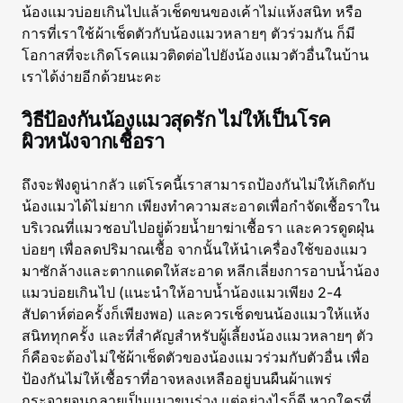
น้องแมวบ่อยเกินไปแล้วเช็ดขนของเค้าไม่แห้งสนิท หรือ
การที่เราใช้ผ้าเช็ดตัวกับน้องแมวหลายๆ ตัวร่วมกัน ก็มี
โอกาสที่จะเกิดโรคแมวติดต่อไปยังน้องแมวตัวอื่นในบ้าน
เราได้ง่ายอีกด้วยนะคะ
วิธีป้องกันน้องแมวสุดรัก ไม่ให้เป็นโรค
ผิวหนังจากเชื้อรา
ถึงจะฟังดูน่ากลัว แต่โรคนี้เราสามารถป้องกันไม่ให้เกิดกับ
น้องแมวได้ไม่ยาก เพียงทำความสะอาดเพื่อกำจัดเชื้อราใน
บริเวณที่แมวชอบไปอยู่ด้วยน้ำยาฆ่าเชื้อรา และควรดูดฝุ่น
บ่อยๆ เพื่อลดปริมาณเชื้อ จากนั้นให้นำเครื่องใช้ของแมว
มาซักล้างและตากแดดให้สะอาด หลีกเลี่ยงการอาบน้ำน้อง
แมวบ่อยเกินไป (แนะนำให้อาบน้ำน้องแมวเพียง 2-4
สัปดาห์ต่อครั้งก็เพียงพอ) และควรเช็ดขนน้องแมวให้แห้ง
สนิททุกครั้ง และที่สำคัญสำหรับผู้เลี้ยงน้องแมวหลายๆ ตัว
ก็คือจะต้องไม่ใช้ผ้าเช็ดตัวของน้องแมวร่วมกับตัวอื่น เพื่อ
ป้องกันไม่ให้เชื้อราที่อาจหลงเหลืออยู่บนผืนผ้าแพร่
กระจายจนกลายเป็นแมวขนร่วง แต่อย่างไรก็ดี หากใครที่