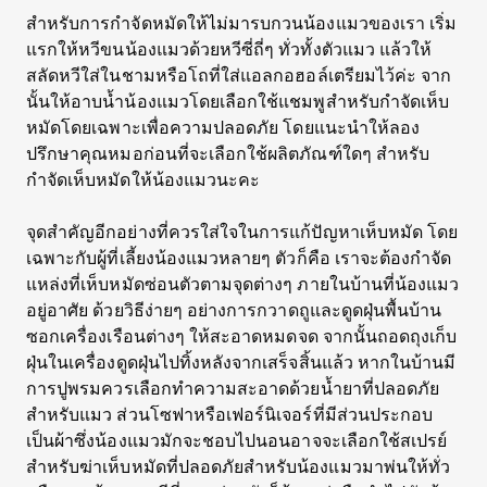
สำหรับการกำจัดหมัดให้ไม่มารบกวนน้องแมวของเรา เริ่ม
แรกให้หวีขนน้องแมวด้วยหวีซี่ถี่ๆ ทั่วทั้งตัวแมว แล้วให้
สลัดหวีใส่ในชามหรือโถที่ใส่แอลกอฮอล์เตรียมไว้ค่ะ จาก
นั้นให้อาบน้ำน้องแมวโดยเลือกใช้แชมพูสำหรับกำจัดเห็บ
หมัดโดยเฉพาะเพื่อความปลอดภัย โดยแนะนำให้ลอง
ปรึกษาคุณหมอก่อนที่จะเลือกใช้ผลิตภัณฑ์ใดๆ สำหรับ
กำจัดเห็บหมัดให้น้องแมวนะคะ
จุดสำคัญอีกอย่างที่ควรใส่ใจในการแก้ปัญหาเห็บหมัด โดย
เฉพาะกับผู้ที่เลี้ยงน้องแมวหลายๆ ตัวก็คือ เราจะต้องกำจัด
แหล่งที่เห็บหมัดซ่อนตัวตามจุดต่างๆ ภายในบ้านที่น้องแมว
อยู่อาศัย ด้วยวิธีง่ายๆ อย่างการกวาดถูและดูดฝุ่นพื้นบ้าน
ซอกเครื่องเรือนต่างๆ ให้สะอาดหมดจด จากนั้นถอดถุงเก็บ
ฝุ่นในเครื่องดูดฝุ่นไปทิ้งหลังจากเสร็จสิ้นแล้ว หากในบ้านมี
การปูพรมควรเลือกทำความสะอาดด้วยน้ำยาที่ปลอดภัย
สำหรับแมว ส่วนโซฟาหรือเฟอร์นิเจอร์ที่มีส่วนประกอบ
เป็นผ้าซึ่งน้องแมวมักจะชอบไปนอนอาจจะเลือกใช้สเปรย์
สำหรับฆ่าเห็บหมัดที่ปลอดภัยสำหรับน้องแมวมาพ่นให้ทั่ว