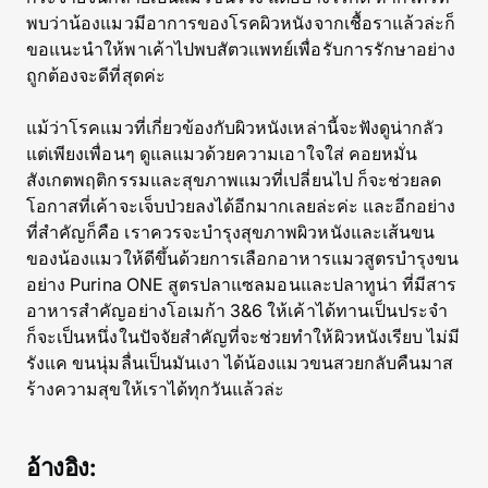
พบว่าน้องแมวมีอาการของโรคผิวหนังจากเชื้อราแล้วล่ะก็
ขอแนะนำให้พาเค้าไปพบสัตวแพทย์เพื่อรับการรักษาอย่าง
ถูกต้องจะดีที่สุดค่ะ
แม้ว่าโรคแมวที่เกี่ยวข้องกับผิวหนังเหล่านี้จะฟังดูน่ากลัว
แต่เพียงเพื่อนๆ ดูแลแมวด้วยความเอาใจใส่ คอยหมั่น
สังเกตพฤติกรรมและสุขภาพแมวที่เปลี่ยนไป ก็จะช่วยลด
โอกาสที่เค้าจะเจ็บป่วยลงได้อีกมากเลยล่ะค่ะ และอีกอย่าง
ที่สำคัญก็คือ เราควรจะบำรุงสุขภาพผิวหนังและเส้นขน
ของน้องแมวให้ดีขึ้นด้วยการเลือกอาหารแมวสูตรบำรุงขน
อย่าง Purina ONE สูตรปลาแซลมอนและปลาทูน่า ที่มีสาร
อาหารสำคัญอย่างโอเมก้า 3&6 ให้เค้าได้ทานเป็นประจำ
ก็จะเป็นหนึ่งในปัจจัยสำคัญที่จะช่วยทำให้ผิวหนังเรียบ ไม่มี
รังแค ขนนุ่มลื่นเป็นมันเงา ได้น้องแมวขนสวยกลับคืนมาส
ร้างความสุขให้เราได้ทุกวันแล้วล่ะ
อ้างอิง: