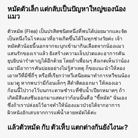
หมัดตัวเล็ก แต่กลับเป็นปัญหาใหญ่ของน้อง
แมว
ตัวหมัด (Flea) เป็นปรสิตชนิดหนึ่งที่พบได้บ่อยมากและจัด
เป็นหนึ่งในโรคแมวที่อาจเกิดขึ้นได้ในทุกช่วงวัยค่ะ เจ้า
หมัดตัวน้อยนี้นอกจากจะบุกเข้ามากินเลือดจากน้องแมว
แสนรักของเราแล้ว ยังสร้างความเจ็บปวดและอาการคัน
ยุบยิบน่ารำคาญได้อีกด้วย โดยถ้าเพื่อนๆ สังเกตเห็นว่าน้อง
แมวมีอาการคันบ่อยอย่างไม่รู้สาเหตุ ก็ขอแนะนำให้ลอง
เอาหวีที่มีซี่ถี่ๆ หรือที่เรียกว่าหวีเสนียดมาทำการหวีขนน้อง
แมวดู หากพบว่ามีก้อนเล็กๆ สีดำติดออกมา ให้ลองเอา
ก้อนนี้ไปวางไว้บนกระดาษชำระที่ซับน้ำเปียกหมาดๆ ถ้า
เกิดมีสีแดงซึมออกมาแสดงว่าก้อนนั้นคือ "ขี้หมัด" นั่นเอง
ซึ่งถ้าเราปล่อยไว้อาจทำให้น้องแมวป่วยได้จากอาการ
ผิวหนังอักเสบจากการแพ้น้ำลายหมัดได้ค่ะ
แล้วตัวหมัด กับ ตัวเห็บ แตกต่างกันยังไงนะ?