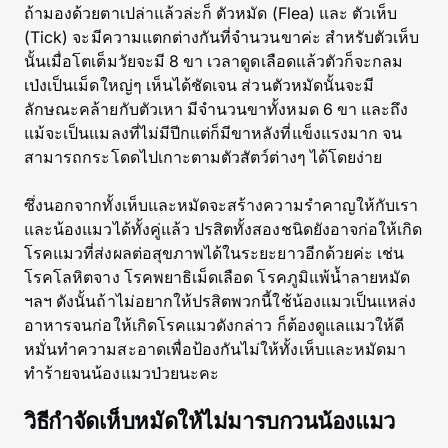
ถ้ามองด้วยตาเปล่าแล้วล่ะก็ ตัวหมัด (Flea) และ ตัวเห็บ
(Tick) จะมีความแตกต่างกันที่จำนวนขาค่ะ สำหรับตัวเห็บ
นั้นเมื่อโตเต็มวัยจะมี 8 ขา เวลาดูดเลือดแล้วตัวก็จะกลม
เป่งเป็นเม็ดใหญ่ๆ เห็นได้ชัดเจน ส่วนตัวหมัดนั้นจะมี
ลักษณะคล้ายกับตัวเหา มีจำนวนขาทั้งหมด 6 ขา และถึง
แม้จะเป็นแมลงที่ไม่มีปีกแต่ก็มีขาหลังที่แข็งแรงมาก จน
สามารถกระโดดไปเกาะตามตัวสัตว์ต่างๆ ได้โดยง่าย
ซึ่งนอกจากทั้งเห็บและหมัดจะสร้างความรำคาญให้กับเรา
และน้องแมวได้ทั้งคู่แล้ว ปรสิตทั้งสองชนิดยังอาจก่อให้เกิด
โรคแมวที่ส่งผลต่อสุขภาพได้ในระยะยาวอีกด้วยค่ะ เช่น
โรคโลหิตจาง โรคพยาธิเม็ดเลือด โรคภูมิแพ้น้ำลายหมัด
ฯลฯ ดังนั้นถ้าไม่อยากให้ปรสิตพวกนี้ใช้น้องแมวเป็นแหล่ง
อาหารจนก่อให้เกิดโรคแมวดังกล่าว ก็ต้องดูแลแมวให้ดี
หมั่นทำความสะอาดเพื่อป้องกันไม่ให้ทั้งเห็บและหมัดมา
ทำร้ายจนน้องแมวป่วยนะคะ
วิธีกำจัดเห็บหมัดให้ไม่มารบกวนน้องแมว