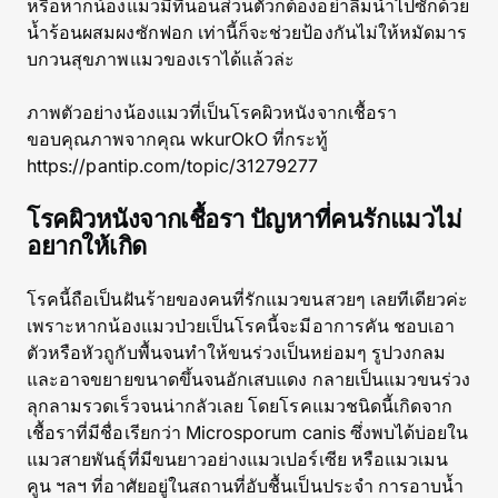
หรือหากน้องแมวมีที่นอนส่วนตัวก็ต้องอย่าลืมนำไปซักด้วย
น้ำร้อนผสมผงซักฟอก เท่านี้ก็จะช่วยป้องกันไม่ให้หมัดมาร
บกวนสุขภาพแมวของเราได้แล้วล่ะ
ภาพตัวอย่างน้องแมวที่เป็นโรคผิวหนังจากเชื้อรา
ขอบคุณภาพจากคุณ wkurOkO ที่กระทู้
https://pantip.com/topic/31279277
โรคผิวหนังจากเชื้อรา ปัญหาที่คนรักแมวไม่
อยากให้เกิด
โรคนี้ถือเป็นฝันร้ายของคนที่รักแมวขนสวยๆ เลยทีเดียวค่ะ
เพราะหากน้องแมวป่วยเป็นโรคนี้จะมีอาการคัน ชอบเอา
ตัวหรือหัวถูกับพื้นจนทำให้ขนร่วงเป็นหย่อมๆ รูปวงกลม
และอาจขยายขนาดขึ้นจนอักเสบแดง กลายเป็นแมวขนร่วง
ลุกลามรวดเร็วจนน่ากลัวเลย โดยโรคแมวชนิดนี้เกิดจาก
เชื้อราที่มีชื่อเรียกว่า Microsporum canis ซึ่งพบได้บ่อยใน
แมวสายพันธุ์ที่มีขนยาวอย่างแมวเปอร์เซีย หรือแมวเมน
คูน ฯลฯ ที่อาศัยอยู่ในสถานที่อับชื้นเป็นประจำ การอาบน้ำ