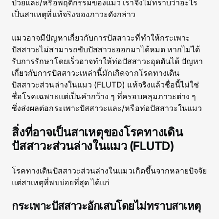
ป่วยและ/หรือพฤติกรรมของแมว เราจึงไม่ทราบว่าอะไร
เป็นสาเหตุที่แท้จริงของภาวะดังกล่าว
แมวอาจมีปัญหาเกี่ยวกับการปัสสาวะที่ทำให้กระเพาะ
ปัสสาวะไม่สามารถขับปัสสาวะออกมาได้หมด หากไม่ได้
รับการรักษาโดยเร็วอาจทำให้ท่อปัสสาวะอุดตันได้ ปัญหา
เกี่ยวกับการปัสสาวะเหล่านี้มักเกิดจากโรคทางเดิน
ปัสสาวะส่วนล่างในแมว (FLUTD) แท้จริงแล้วชื่อนี้ไม่ใช่
ชื่อโรคเฉพาะแต่เป็นคำกว้าง ๆ ที่ครอบคลุมภาวะต่าง ๆ
ซึ่งส่งผลต่อกระเพาะปัสสาวะและ/หรือท่อปัสสาวะในแมว
สิ่งที่อาจเป็นสาเหตุของโรคทางเดิน
ปัสสาวะส่วนล่างในแมว (FLUTD)
โรคทางเดินปัสสาวะส่วนล่างในแมวเกิดขึ้นจากหลายปัจจัย
แต่สาเหตุที่พบบ่อยที่สุด ได้แก่
กระเพาะปัสสาวะอักเสบโดยไม่ทราบสาเหตุ