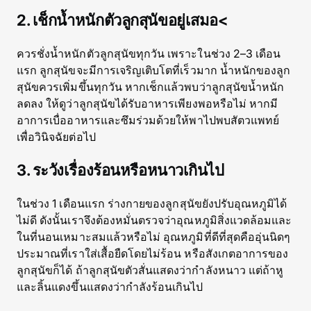
2. เช็กน้ำหนักตัวลูกสุนัขอยู่เสมอ<
ควรชั่งน้ำหนักตัวลูกสุนัขทุกวัน เพราะในช่วง 2–3 เดือน
แรก ลูกสุนัขจะมีการเจริญเติบโตที่เร็วมาก น้ำหนักของลูก
สุนัขควรเพิ่มขึ้นทุกวัน หากเช็กแล้วพบว่าลูกสุนัขน้ำหนัก
ลดลง ให้ดูว่าลูกสุนัขได้รับอาหารเพียงพอหรือไม่ หากมี
อาการเบื่ออาหารและซึมร่วมด้วยให้พาไปพบสัตวแพทย์
เพื่อวินิจฉัยต่อไป
3. ระวังเรื่องร้อนหรือหนาวเกินไป
ในช่วง 1 เดือนแรก ร่างกายของลูกสุนัขยังปรับอุณหภูมิได้
ไม่ดี ดังนั้นเราจึงต้องหมั่นตรวจว่าอุณหภูมิสิ่งแวดล้อมและ
ในที่นอนเหมาะสมแล้วหรือไม่ อุณหภูมิที่ดีที่สุดคืออุ่นนิดๆ
ประมาณที่เราใส่เสื้อยืดโดยไม่ร้อน หรือสังเกตอาการของ
ลูกสุนัขก็ได้ ถ้าลูกสุนัขตัวสั่นแสดงว่ากำลังหนาว แต่ถ้าหู
และลิ้นแดงขึ้นแสดงว่ากำลังร้อนเกินไป