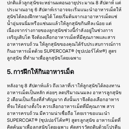
ปกติแล้วลูกสุนัขจะหย่านมตอนอายุประมาณ 8 สัปดาห์ แต่
ประมาณอายุ 6 สัปดาห์เราอาจจะเริ่มแนะนำอาหารเม็ดให้
สุนัขได้ลองฝึกทานดูได้ โดยเริ่มต้นจากเอาอาหารเม็ดแช่
น้ำอุ่นจนนิ่มหรือแช่นมแล้วให้ลูกสุนัขกินทีละน้อย แต่
เนื่องจากร่างกายของลูกสุนัขช่วงนี้กำลังอยู่ในช่วงการ
เจริญเติบโต จึงต้องเลือกอาหารเม็ดที่มีคุณภาพและสาร
อาหารครบถ้วน ให้ลูกสุนัขของคุณได้รับประสบการณ์การ
กินอาหารเม็ดด้วย SUPERCOAT® (ซุปเปอร์โค้ท®) สูตร
ลูกสุนัข ที่ทำมาเพื่อลูกสุนัขโดยเฉพาะ
5. การฝึกให้กินอาหารเม็ด
หลังอายุ 8 สัปดาห์แล้ว ถึงเวลาที่เราให้ลูกสุนัขได้ลองทาน
อาหารเม็ดเป็นหลัก ค่อยๆ ลดปริมาณนมลง อาหารลูกสุนัข
2 เดือนเป็นเรื่องที่สำคัญมาก ดังนั้นเราจึงต้องเลือกอาหาร
ที่จะให้อย่างตั้งใจ ควรเลือกอาหารเม็ดที่มีคุณภาพ สาร
อาหารครบถ้วน มีความน่าเชื่อถือ โดยเราขอแนะนำ
SUPERCOAT® (ซุปเปอร์โค้ท®) สูตรลูกสุนัข อาหารเม็ดที่
คิดค้นมาเพื่อลูกสุนัขโดยเฉพาะ คัดสรรวัตถุดิบด้วยโปรตีน