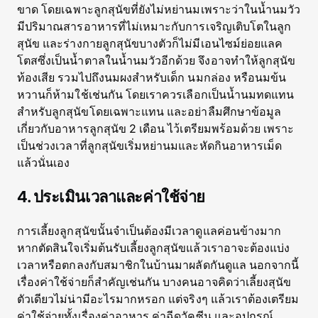
ขาด โดยเฉพาะลูกสุนัขที่ยังไม่หย่านมเพราะว่าในน้ำนมวัว
มีปริมาณสารอาหารที่ไม่เหมาะกับการเจริญเติบโตในลูก
สุนัข และร่างกายลูกสุนัขบางตัวก็ไม่มีเอนไซม์ย่อยแลค
โตสซึ่งเป็นน้ำตาลในน้ำนมวัวอีกด้วย จึงอาจทำให้ลูกสุนัข
ท้องเสีย รวมไปถึงนมผงสำหรับเด็ก นมกล่อง หรือนมข้น
หวานก็ห้ามใช้เช่นกัน โดยเราควรเลือกเป็นน้ำนมทดแทน
สำหรับลูกสุนัขโดยเฉพาะแทน และอย่าลืมศึกษาข้อมูล
เกี่ยวกับอาหารลูกสุนัข 2 เดือน ไว้เตรียมพร้อมด้วย เพราะ
เป็นช่วงเวลาที่ลูกสุนัขเริ่มหย่านมและหัดกินอาหารเม็ด
แล้วนั่นเอง
4. ประเมินเวลาและค่าใช้จ่าย
การเลี้ยงลูกสุนัขนั้นจำเป็นต้องมีเวลาดูแลค่อนข้างมาก
หากตัดสินใจเริ่มต้นรับเลี้ยงลูกสุนัขแล้วเราอาจะต้องแบ่ง
เวลาหรือตกลงกับสมาชิกในบ้านมาผลัดกันดูแล นอกจากนี้
เรื่องค่าใช้จ่ายก็สำคัญเช่นกัน บางคนอาจคิดว่าเลี้ยงสุนัข
ตัวเดียวไม่น่ามีอะไรมากหรอก แต่จริงๆ แล้วเราต้องเตรียม
ค่าใช้จ่ายทั้งเรื่องค่าอาหาร ค่าฉีดวัคซีน และอุปกรณ์