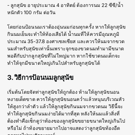
- ลูกสุนัข อายุประมาณ 4 อาทิตย์ ต้องการนม 22 ซีซี/น้ำ
หนักตัว 100 กรัม ต่อวัน
โดยก่อนป้อนนมเราต้องอุ่นนมก่อนทุกครั้ง หากให้ลูกสุนัข
กินนมเย็นจะทำให้ท้องเสียได้ น้ำนมที่ให้ควรมีอุณหภูมิ
ประมาณ 35-37.8 องศาเซลเซียส และควรให้นมจากขวด
นมสำหรับสุนัขเท่านั้นเพราะจุกของขวดนมทำมามีขนาด
พอดีกับปากลูกสุนัขที่ไม่ใหญ่มาก หากใช้ขวดนมเด็กจะ
ทำให้จุกมีขนาดใหญ่เกินไปสำหรับลูกสุนัขได้
3. วิธีการป้อนนมลูกสุนัข
เริ่มต้นโดยจัดท่าลูกสุนัขให้ถูกต้อง ห้ามให้ลูกสุนัขนอน
หงายเด็ดขาด ควรให้ลูกสุนัขนอนคว่ำแล้วหนุนบริเวณหัว
ให้สูงกว่าลำตัว แล้วให้ลูกสุนัขกินนมจากขวดนม วิธีนี้จะ
ทำให้ลูกสุนัขกินนมง่ายได้มากที่สุด หลังให้นมแล้วสิ่งที่
ต้องทำคือเช็กดูว่าท้องของลูกสุนัขขยายขนาดใหญ่เกินไป
หรือไม่ ถ้าท้องขยายมากไปอาจแสดงว่าลูกสุนัขท้องอืด