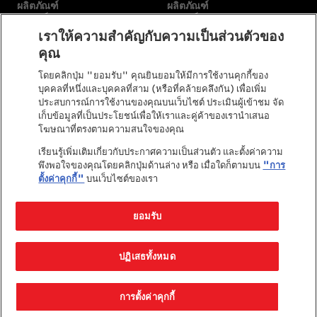
ผลิตภัณฑ์
ผลิตภัณฑ์
แบรนด์ของเรา
แบรนด์ของเรา
เราให้ความสำคัญกับความเป็นส่วนตัวของ
คุณ
เกี่ยวกับเรา
อื่นๆ
โดยคลิกปุ่ม "ยอมรับ" คุณยินยอมให้มีการใช้งานคุกกี้ของ
พันธกิจของเรา
เลือกสายพันธุ์
บุคคลที่หนึ่งและบุคคลที่สาม (หรือที่คล้ายคลึงกัน) เพื่อเพิ่ม
เรื่องราวของเรา
ติดต่อเรา
ประสบการณ์การใช้งานของคุณบนเว็บไซต์ ประเมินผู้เข้าชม จัด
คำมั่นสัญญาของเพียวริน่า
เก็บข้อมูลที่เป็นประโยชน์เพื่อให้เราและคู่ค้าของเรานำเสนอ
เพียวริน่าในชุมชน
โฆษณาที่ตรงตามความสนใจของคุณ
เรียนรู้เพิ่มเติมเกี่ยวกับประกาศความเป็นส่วนตัว และตั้งค่าความ
พึงพอใจของคุณโดยคลิกปุ่มด้านล่าง หรือ เมื่อใดก็ตามบน
"การ
ตั้งค่าคุกกี้"
บนเว็บไซต์ของเรา
ยอมรับ
©Reg. Trademark of Nestlé S.A.
ปฏิเสธทั้งหมด
ข้อตกลงและเงื่อนไขสำหรับ
นโยบายความเป็น
นโยบาย
เว็บไซต์
ส่วนตัว
Cookies
การตั้งค่าคุกกี้
© 2026 Purina. All Rights Reserved.