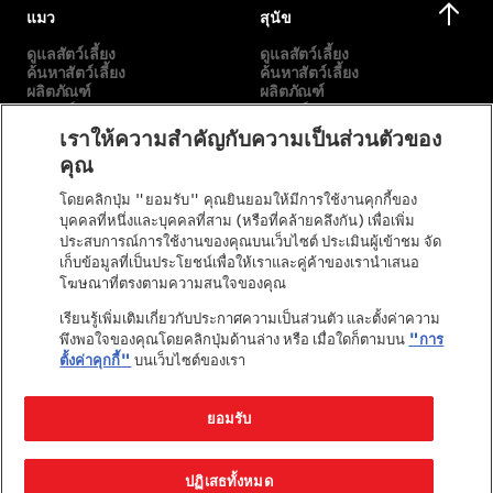
แมว
สุนัข
ดูแลสัตว์เลี้ยง
ดูแลสัตว์เลี้ยง
ค้นหาสัตว์เลี้ยง
ค้นหาสัตว์เลี้ยง
ผลิตภัณฑ์
ผลิตภัณฑ์
แบรนด์ของเรา
แบรนด์ของเรา
เราให้ความสำคัญกับความเป็นส่วนตัวของ
คุณ
เกี่ยวกับเรา
อื่นๆ
โดยคลิกปุ่ม "ยอมรับ" คุณยินยอมให้มีการใช้งานคุกกี้ของ
พันธกิจของเรา
เลือกสายพันธุ์
บุคคลที่หนึ่งและบุคคลที่สาม (หรือที่คล้ายคลึงกัน) เพื่อเพิ่ม
เรื่องราวของเรา
ติดต่อเรา
ประสบการณ์การใช้งานของคุณบนเว็บไซต์ ประเมินผู้เข้าชม จัด
คำมั่นสัญญาของเพียวริน่า
เก็บข้อมูลที่เป็นประโยชน์เพื่อให้เราและคู่ค้าของเรานำเสนอ
เพียวริน่าในชุมชน
โฆษณาที่ตรงตามความสนใจของคุณ
เรียนรู้เพิ่มเติมเกี่ยวกับประกาศความเป็นส่วนตัว และตั้งค่าความ
พึงพอใจของคุณโดยคลิกปุ่มด้านล่าง หรือ เมื่อใดก็ตามบน
"การ
ตั้งค่าคุกกี้"
บนเว็บไซต์ของเรา
ยอมรับ
©Reg. Trademark of Nestlé S.A.
ปฏิเสธทั้งหมด
ข้อตกลงและเงื่อนไขสำหรับ
นโยบายความเป็น
นโยบาย