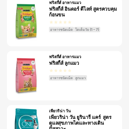
ฟริสกี้ส์ อาหารแมว
ฟริสกี้ส์ อินดอร์ ดีไลท์ สูตรควบคุม
ก้อนขน
อาหารชนิดเม็ด
โตเต็มวัย (1 – 7)
ฟริสกี้ส์ อาหารแมว
ฟริสกี้ส์ ลูกแมว
อาหารชนิดเม็ด
ลูกแมว
เพียวริน่า วัน
เพียวริน่า วัน ยูรินารี่ แคร์ ​ สูตร
ดูแลสุขภาพไตและทางเดิน
ปัสสาวะ​